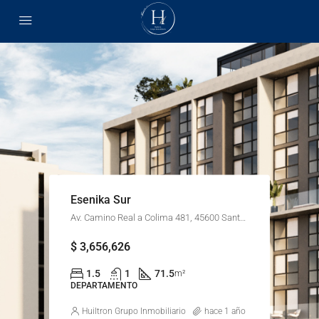
Esenika Sur
Av. Camino Real a Colima 481, 45600 Santa Anita, Jal., México
$ 3,656,626
1.5
1
71.5
m²
DEPARTAMENTO
Huiltron Grupo Inmobiliario
hace 1 año