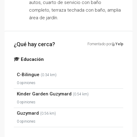
autos, cuarto de servicio con baño
completo, terraza techada con baño, amplia
área de jardín.
¿Qué hay cerca?
Fomentado por
Yelp
Educación
C-Bilingue
(0.34 km)
0 opiniones
Kinder Garden Guzymard
(0.54 km)
0 opiniones
Guzymard
(0.56 km)
0 opiniones