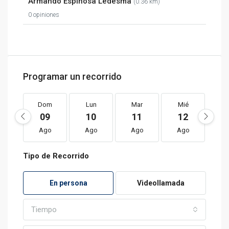
Armando Espinosa Ledesma
(0.36 km)
0 opiniones
Programar un recorrido
Dom
Lun
Mar
Mié
J
09
10
11
12
1
Ago
Ago
Ago
Ago
A
Tipo de Recorrido
En persona
Videollamada
Tiempo