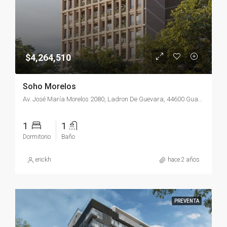
$4,264,510
Soho Morelos
Av. José María Morelos 2080, Ladron De Guevara, 44600 Guadalajara, Jal., México
1
1
Dormitorio
Baño
erickh
hace 2 años
PREVENTA