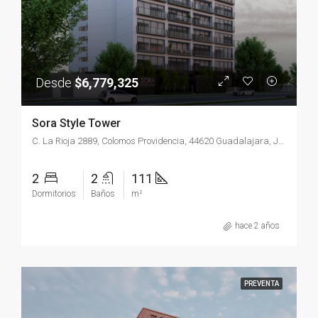
Desde
$6,779,325
Sora Style Tower
C. La Rioja 2889, Colomos Providencia, 44620 Guadalajara, Jal., México
2
2
111
Dormitorios
Baños
m²
hace 2 años
PREVENTA