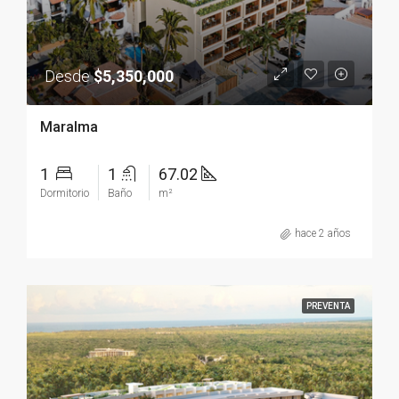
Desde
$5,350,000
Maralma
1
1
67.02
Dormitorio
Baño
m²
hace 2 años
PREVENTA