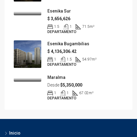
Esenika Sur
$ 3,656,626
1.5
1
71.5
m²
DEPARTAMENTO
Esenika Bugambilias
$ 4,136,306.42
1
1.5
54.97
m²
DEPARTAMENTO
Maralma
Desde
$5,350,000
1
1
67.02
m²
DEPARTAMENTO
Inicio