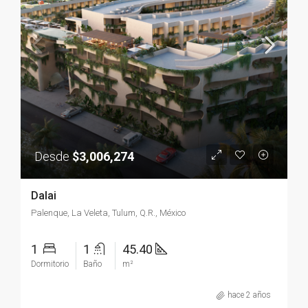
Desde
$3,006,274
Dalai
Palenque, La Veleta, Tulum, Q.R., México
1
1
45.40
Dormitorio
Baño
m²
hace 2 años