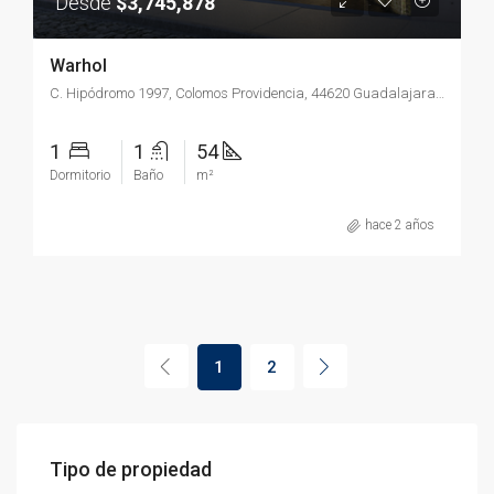
Desde
$3,745,878
Warhol
C. Hipódromo 1997, Colomos Providencia, 44620 Guadalajara, Jal., México
1
1
54
Dormitorio
Baño
m²
hace 2 años
1
2
Tipo de propiedad