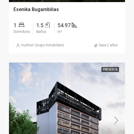
Esenika Bugambilias
1
1.5
54.97
Dormitorio
Baños
m²
Huiltron Grupo Inmobiliario
hace 2 años
PREVENTA