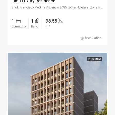
Limu Luxury Residence
Blvd. Francisco Medina Ascencio 2485, Zona Hotelera, Zona Hotelera Nte., 48333 Puerto Vallarta, Jal.
1
1
98.55
Dormitorio
Baño
m²
hace 2 años
PREVENTA