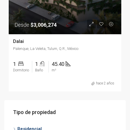
Desde
$3,006,274
Dalai
Palenque, La Veleta, Tulum, Q.R., México
1
1
45.40
Dormitorio
Baño
m²
hace 2 años
Tipo de propiedad
Residencial