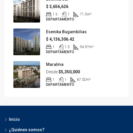
$ 3,656,626
1.5
1
71.5
m²
DEPARTAMENTO
Esenika Bugambilias
$ 4,136,306.42
1
1.5
54.97
m²
DEPARTAMENTO
Maralma
Desde
$5,350,000
1
1
67.02
m²
DEPARTAMENTO
Inicio
¿Quiénes somos?