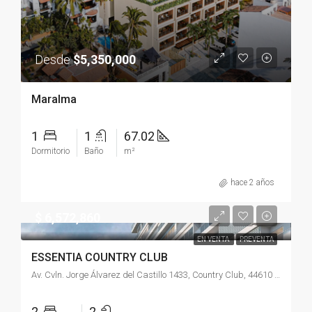
Desde
$5,350,000
Maralma
1
1
67.02
Dormitorio
Baño
m²
hace 2 años
$ 6,572,860
EN VENTA
PREVENTA
ESSENTIA COUNTRY CLUB
Av. Cvln. Jorge Álvarez del Castillo 1433, Country Club, 44610 Guadalajara, Jal., México
2
2