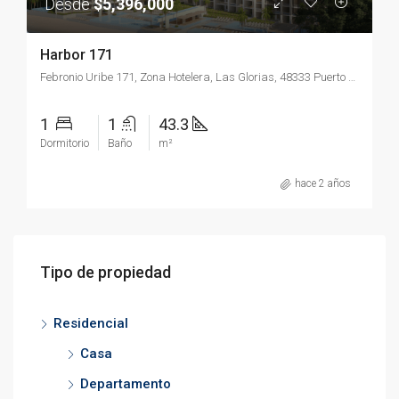
Desde
$5,396,000
Harbor 171
Febronio Uribe 171, Zona Hotelera, Las Glorias, 48333 Puerto Vallarta, Jal.
1
1
43.3
Dormitorio
Baño
m²
hace 2 años
Tipo de propiedad
Residencial
Casa
Departamento