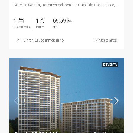
Calle La Cauda, Jardines del Bosque, Guadalajara, Jalisco, 44520, México
1
1
69.59
Dormitorio
Baño
m²
Huiltron Grupo Inmobiliario
hace 2 años
EN VENTA