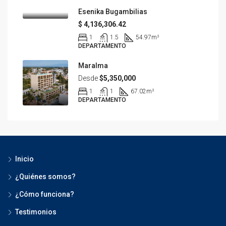
Esenika Bugambilias
$ 4,136,306.42
1
1.5
54.97
m²
DEPARTAMENTO
Maralma
Desde
$5,350,000
1
1
67.02
m²
DEPARTAMENTO
Inicio
¿Quiénes somos?
¿Cómo funciona?
Testimonios