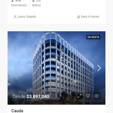
Dormitorios
Baños
Laura Grajeda
hace 6 meses
EN VENTA
Desde
$3,897,040
Cauda