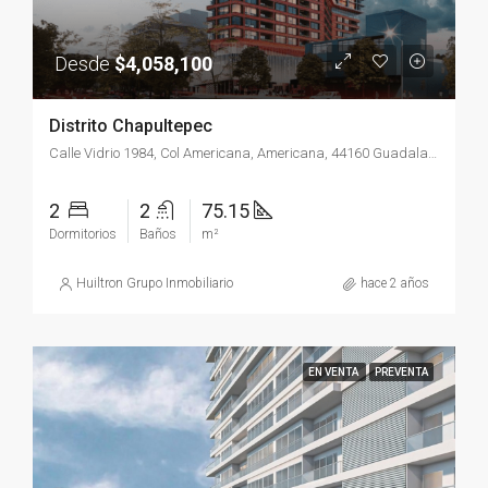
Desde
$4,058,100
Distrito Chapultepec
Calle Vidrio 1984, Col Americana, Americana, 44160 Guadalajara, Jal.
2
2
75.15
Dormitorios
Baños
m²
Huiltron Grupo Inmobiliario
hace 2 años
EN VENTA
PREVENTA