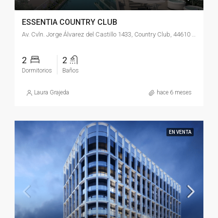
ESSENTIA COUNTRY CLUB
Av. Cvln. Jorge Álvarez del Castillo 1433, Country Club, 44610 Guadalajara, Jal., México
2
2
Dormitorios
Baños
Laura Grajeda
hace 6 meses
EN VENTA