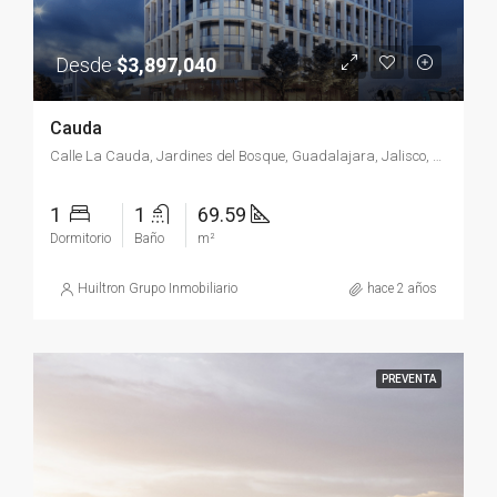
Desde
$3,897,040
Cauda
Calle La Cauda, Jardines del Bosque, Guadalajara, Jalisco, 44520, México
1
1
69.59
Dormitorio
Baño
m²
Huiltron Grupo Inmobiliario
hace 2 años
PREVENTA