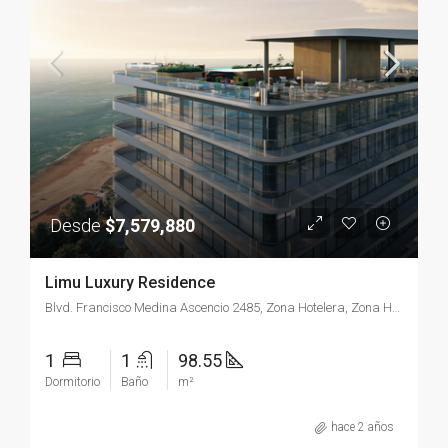
Desde
$7,579,880
Limu Luxury Residence
Blvd. Francisco Medina Ascencio 2485, Zona Hotelera, Zona Hotelera Nte., 48333 Puerto Vallarta, Jal.
1
1
98.55
Dormitorio
Baño
m²
hace 2 años