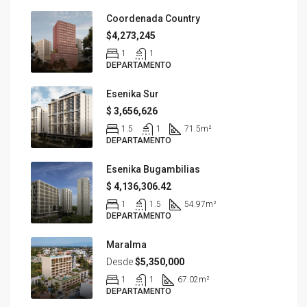
Coordenada Country
$4,273,245
1
1
DEPARTAMENTO
Esenika Sur
$ 3,656,626
1.5
1
71.5
m²
DEPARTAMENTO
Esenika Bugambilias
$ 4,136,306.42
1
1.5
54.97
m²
DEPARTAMENTO
Maralma
Desde
$5,350,000
1
1
67.02
m²
DEPARTAMENTO